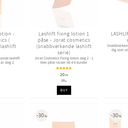
otion -
Lashlift fixing lotion 1
LASHLIF
ics (
påse - Jorat cosmetics
ashlift
(snabbverkande lashlift
Snabbverkande
dig som ut
serie)
ande lashlift
Jorat Cosmetics Fixing lotion steg 2 - 1
 är steg 2.
liten påse räcker till 4-6 kunder
20
KR
29
KR
BUY
30
30
%
%