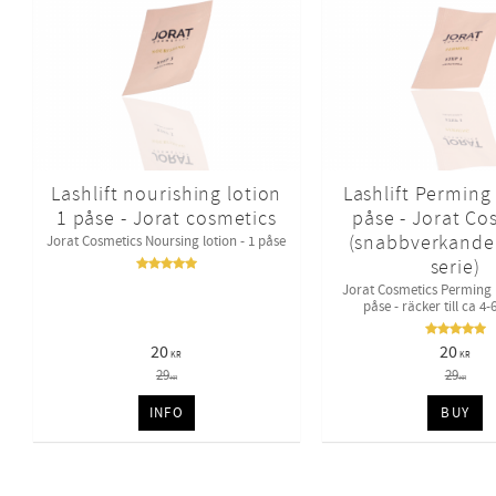
Lashlift nourishing lotion
Lashlift Perming 
1 påse - Jorat cosmetics
påse - Jorat Co
(snabbverkande 
Jorat Cosmetics Noursing lotion - 1 påse
serie)
Jorat Cosmetics Perming l
påse - räcker till ca 4
20
20
KR
KR
29
29
KR
KR
INFO
BUY