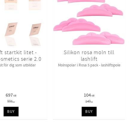
t startkit litet -
Silikon rosa moln till
osmetics serie 2.0
lashlift
kit för dig som utbildar
Molnspolar i Rosa 5 pack - lashliftspole
697
104
KR
KR
995
149
KR
KR
BUY
BUY