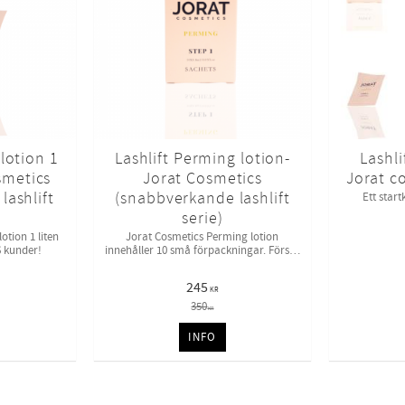
lotion 1
Lashlift Perming lotion-
Lashlif
smetics
Jorat Cosmetics
Jorat c
lashlift
(snabbverkande lashlift
Ett start
serie)
otion 1 liten
Jorat Cosmetics Perming lotion
-6 kunder!
innehåller 10 små förpackningar. Första
steget i Jorat Cosmetics Lashlift System
245
KR
350
KR
INFO