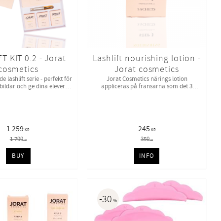
T KIT 0.2 - Jorat
Lashlift nourishing lotion -
cosmetics
Jorat cosmetics
 lashlift serie - perfekt för
Jorat Cosmetics närings lotion
bildar och ge dina elever
appliceras på fransarna som det 3
något exklusivt
steget.
1 259
245
KR
KR
1 799
350
KR
KR
BUY
INFO
30
%