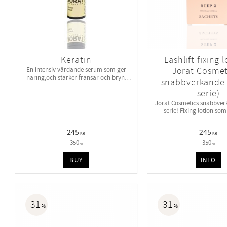
Keratin
Lashlift fixing l
Jorat Cosmet
En intensiv vårdande serum som ger
näring,och stärker fransar och bryn.
snabbverkande l
Används vid en lashlift och browlift
serie)
behandling för att boosta fransar och
bry
Jorat Cosmetics snabbverk
serie! Fixing lotion som
245
245
KR
KR
350
350
KR
KR
BUY
INFO
31
31
%
%