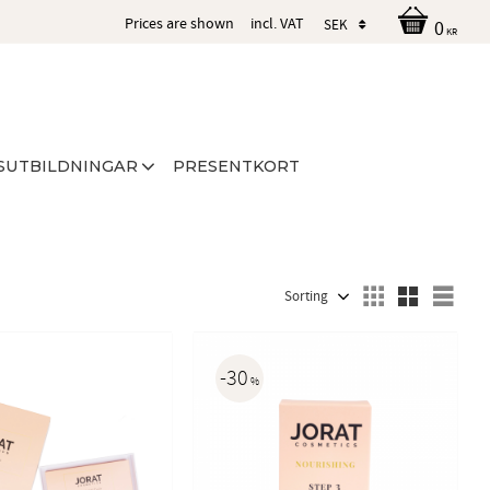
Prices are shown
incl. VAT
0
KR
SUTBILDNINGAR
PRESENTKORT
Select sorting method
Sele
30
%