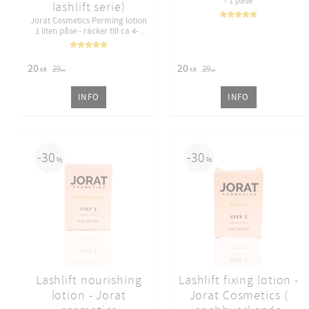
- 1 påse
lashlift serie)
Jorat Cosmetics Perming lotion
1 liten påse - räcker till ca 4-6
kunder!
20
20
29
29
KR
KR
KR
KR
INFO
INFO
30
30
%
%
Lashlift nourishing
Lashlift fixing lotion -
lotion - Jorat
Jorat Cosmetics (