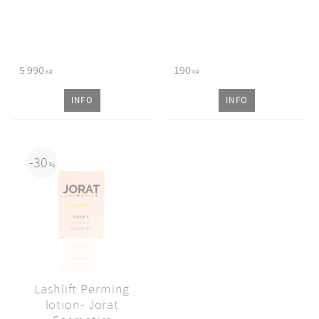
Makeup 2020 av Stockholm
Beauty Awards!
5 990
190
KR
KR
INFO
INFO
30
%
Lashlift Perming
lotion- Jorat