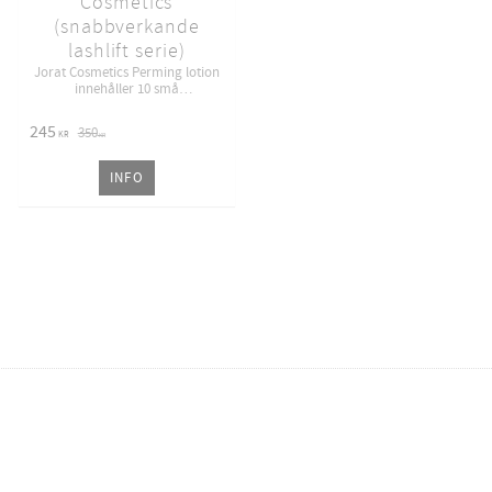
Cosmetics
(snabbverkande
lashlift serie)
Jorat Cosmetics Perming lotion
innehåller 10 små
förpackningar. Första steget i
Jorat Cosmetics Lashlift System
245
350
KR
KR
INFO