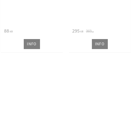
88
295
369
KR
KR
KR
INFO
INFO