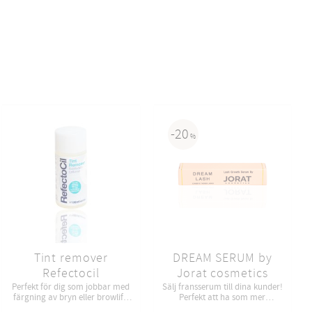
20
%
Tint remover
DREAM SERUM by
Refectocil
Jorat cosmetics
Perfekt för dig som jobbar med
Sälj fransserum till dina kunder!
färgning av bryn eller browlift,
Perfekt att ha som mer
tar bort all överflöd av färg.
försäljning