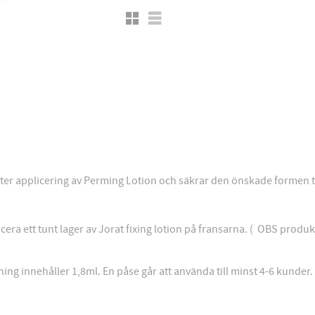
Grid view
List view
fter applicering av Perming Lotion och säkrar den önskade formen ti
icera ett tunt lager av Jorat fixing lotion på fransarna. ( OBS pro
ing innehåller 1,8ml. En påse går att använda till minst 4-6 kunde