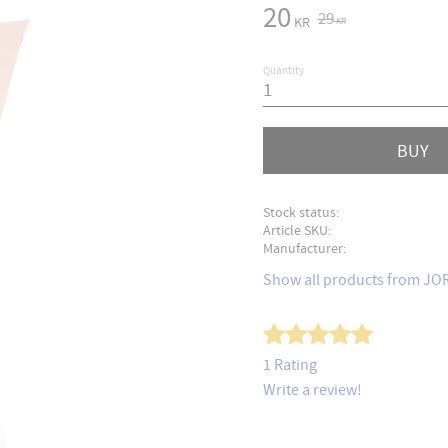
Reduced price:
20
Original price:
29
KR
KR
Quantity
BUY
Stock status
Article SKU
Manufacturer
Show all products from J
1 Rating
Write a review!