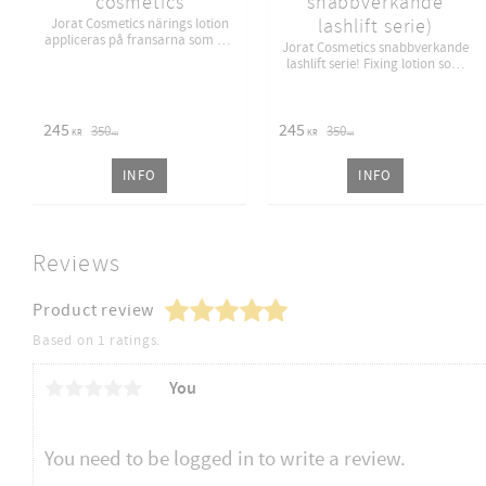
cosmetics
snabbverkande
lashlift serie)
Jorat Cosmetics närings lotion
appliceras på fransarna som det
Jorat Cosmetics snabbverkande
3 steget.
lashlift serie! Fixing lotion som
är steg 2.
245
245
350
350
KR
KR
KR
KR
INFO
INFO
Reviews
Product review
Based on 1 ratings.
You