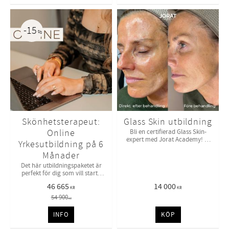
15
%
Skönhetsterapeut:
Glass Skin utbildning
Online
Bli en certifierad Glass Skin-
expert med Jorat Academy! ✨
Yrkesutbildning på 6
exkl startkit
Månader
Det här utbildningspaketet är
perfekt för dig som vill starta
egen salong! | Räntefri
46 665
14 000
delbetalning upp till 12 mån
KR
KR
54 900
KR
INFO
KÖP