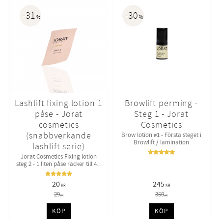
31
30
%
%
Lashlift fixing lotion 1
Browlift perming -
påse - Jorat
Steg 1 - Jorat
cosmetics
Cosmetics
(snabbverkande
Brow lotion #1 - Första steget i
Browlift / lamination
lashlift serie)
Jorat Cosmetics Fixing lotion
steg 2 - 1 liten påse räcker till 4-6
kunder
20
245
KR
KR
29
350
KR
KR
KÖP
KÖP