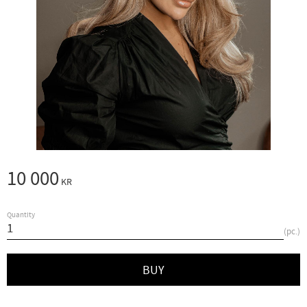
10 000
KR
Quantity
pc.
BUY