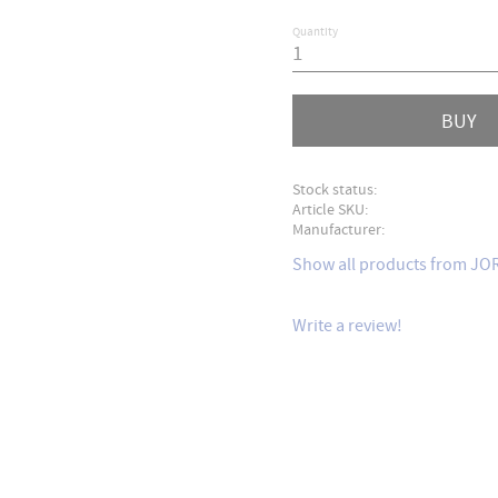
Quantity
BUY
Stock status
Article SKU
Manufacturer
Show all products from J
Write a review!