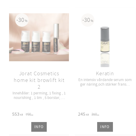
30
30
%
%
Jorat Cosmetics
Keratin
home kit browlift kit
En intensiv vårdande serum som
ger näring,och stärker fransar
2
och bryn. Används vid en lashlift
Innehåller: 1 perming, 1 fixing , 1
och browlift behandling för att
nourishing , 1 lim , 5 borstar, 10
boosta fransar och bry
micro tops och 3 y-kam
553
245
790
350
KR
KR
KR
KR
INFO
INFO