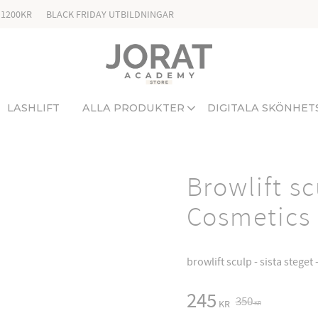
 1200KR
BLACK FRIDAY UTBILDNINGAR
LASHLIFT
ALLA PRODUKTER
DIGITALA SKÖNHET
Browlift sc
Cosmetics
browlift sculp - sista steget 
Reduced price:
245
Original price:
350
KR
KR