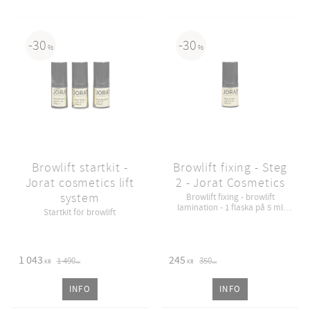
30
30
%
%
Browlift startkit -
Browlift fixing - Steg
Jorat cosmetics lift
2 - Jorat Cosmetics
system
Browlift fixing - browlift
lamination - 1 flaska på 5 ml
Startkit för browlift
räcker till ca 15 behandlingar
1 043
245
1 490
350
KR
KR
KR
KR
INFO
INFO