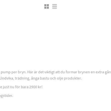
Grid view
List view
ump per bryn. Här är det viktigt att du formar brynen en extra gång
. Undvika, trädning, ånga bastu och olje produkter.
e just nu för bara 2900 kr!
ngstider.