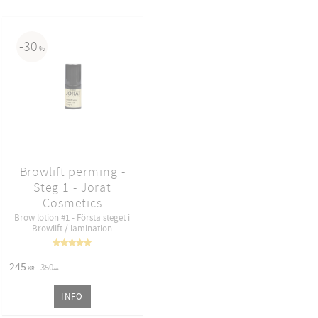
30
%
Browlift perming -
Steg 1 - Jorat
Cosmetics
Brow lotion #1 - Första steget i
Browlift / lamination
245
350
KR
KR
INFO