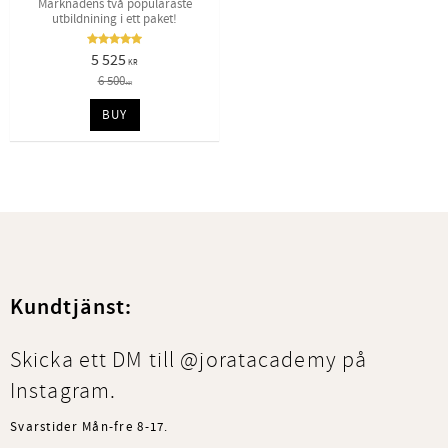
Marknadens två populäraste
utbildnining i ett paket!
5 525
KR
6 500
KR
BUY
Kundtjänst:
Skicka ett DM till @joratacademy på
Instagram.
Svarstider Mån-fre 8-17.