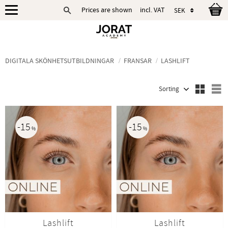
Prices are shown
incl. VAT
Menu
DIGITALA SKÖNHETSUTBILDNINGAR
FRANSAR
LASHLIFT
Select sorting method
S
15
15
%
%
Lashlift
Lashlift