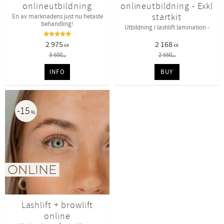
onlineutbildning
onlineutbildning - Exkl
startkit
En av marknadens just nu hetaste
behandling!
Utbildning i lashlift lamination -
2 975
2 168
KR
KR
3 500
2 550
KR
KR
INFO
BUY
15
%
Lashlift + browlift
online