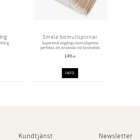
ärg
Smala bomullspinnar
nfärg
Supersmå engångs bomullspinne
perfekta att använda vid kosmetisk
tatuering / browlift behandling
149
KR
INFO
Kundtjänst
Newsletter