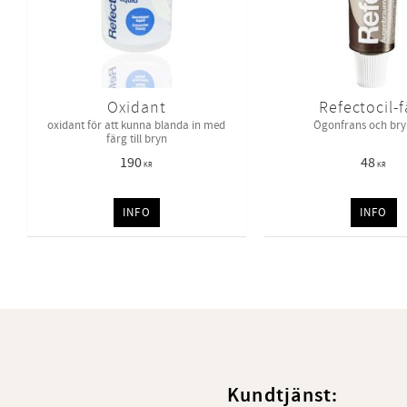
Oxidant
Refectocil-f
oxidant för att kunna blanda in med
Ögonfrans och bry
färg till bryn
190
48
KR
KR
INFO
INFO
Kundtjänst: