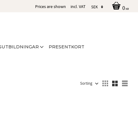
Prices are shown
incl. VAT
0
KR
SUTBILDNINGAR
PRESENTKORT
Select sorting method
Sele