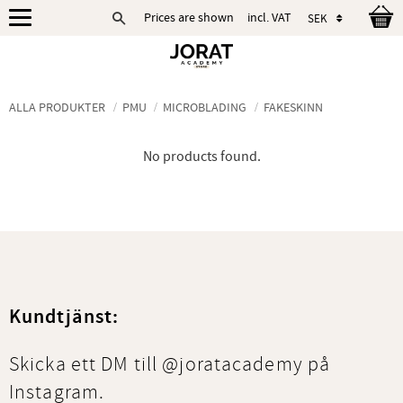
Prices are shown
incl. VAT
Menu
ALLA PRODUKTER
PMU
MICROBLADING
FAKESKINN
No products found.
Kundtjänst:
Skicka ett DM till @joratacademy på
Instagram.