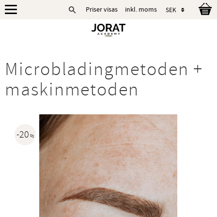
Priser visas
inkl. moms
Meny
Microbladingmetoden +
maskinmetoden
20
%