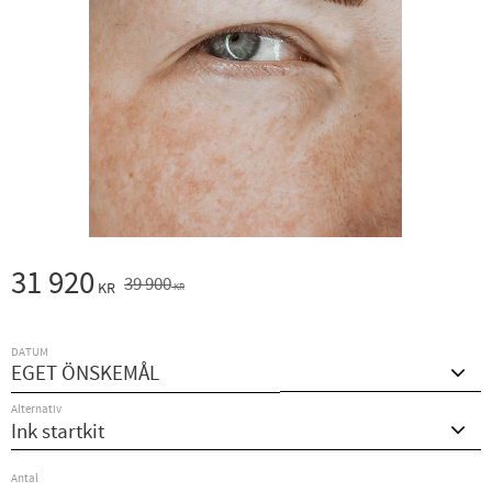
Nedsatt pris:
31 920
Ordinarie pris:
39 900
KR
KR
DATUM
Alternativ
Antal