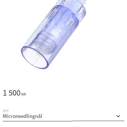
1 500
KR
Sort