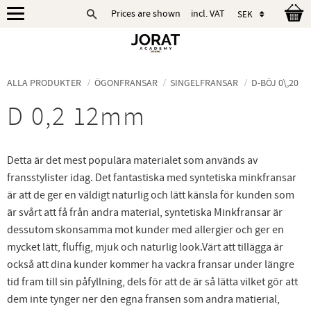
Prices are shown
incl. VAT
Menu
ALLA PRODUKTER
ÖGONFRANSAR
SINGELFRANSAR
D-BÖJ 0\,20
D 0,2 12mm
Detta är det mest populära materialet som används av
fransstylister idag. Det fantastiska med syntetiska minkfransar
är att de ger en väldigt naturlig och lätt känsla för kunden som
är svårt att få från andra material, syntetiska Minkfransar är
dessutom skonsamma mot kunder med allergier och ger en
mycket lätt, fluffig, mjuk och naturlig look.Värt att tillägga är
också att dina kunder kommer ha vackra fransar under längre
tid fram till sin påfyllning, dels för att de är så lätta vilket gör att
dem inte tynger ner den egna fransen som andra matierial,