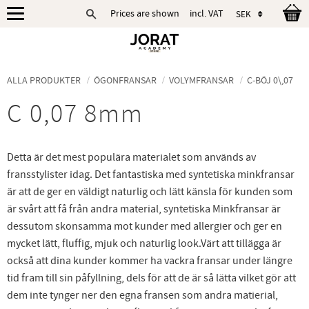
Prices are shown
incl. VAT
Menu
ALLA PRODUKTER
ÖGONFRANSAR
VOLYMFRANSAR
C-BÖJ 0\,07
C 0,07 8mm
Detta är det mest populära materialet som används av
fransstylister idag. Det fantastiska med syntetiska minkfransar
är att de ger en väldigt naturlig och lätt känsla för kunden som
är svårt att få från andra material, syntetiska Minkfransar är
dessutom skonsamma mot kunder med allergier och ger en
mycket lätt, fluffig, mjuk och naturlig look.Värt att tillägga är
också att dina kunder kommer ha vackra fransar under längre
tid fram till sin påfyllning, dels för att de är så lätta vilket gör att
dem inte tynger ner den egna fransen som andra matierial,