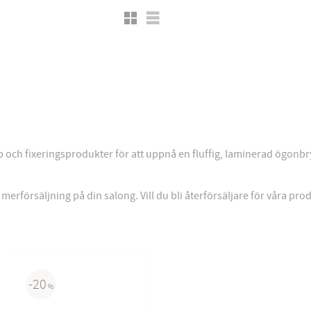
Grid view
List view
ch fixeringsprodukter för att uppnå en fluffig, laminerad ögonbr
merförsäljning på din salong. Vill du bli återförsäljare för våra p
20
%