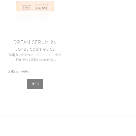
DREAM SERUM by
Jorat cosmetics
Sälj fransserum till dina kunder!
Perfekt att ha som mer
försäljning
295
369
KR
KR
INFO