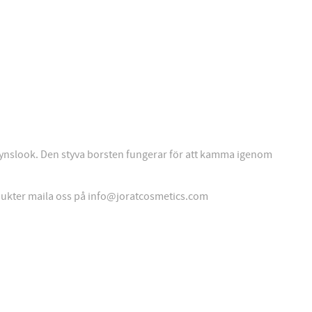
ynslook. Den styva borsten fungerar för att kamma igenom
rodukter maila oss på info@joratcosmetics.com