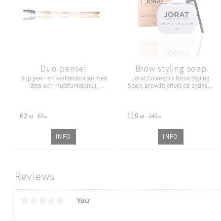
Duo pensel
Brow styling soap
Dup pen - en kvalitetsborste med
Jorat Cosmetics Brow Styling
lätta och multifunktionell.
Soap, browlift effekt på endast 2
Borstens dubbla sidor med två
minuter. Perfekt att ha som
olika storlekar av borstar passar
extra försäljning i salongen!
ögonbryn och fransar.
62
119
89
149
KR
KR
KR
KR
INFO
INFO
Reviews
You