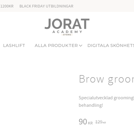
 1200KR
BLACK FRIDAY UTBILDNINGAR
LASHLIFT
ALLA PRODUKTER
DIGITALA SKÖNHET
Brow groo
Specialutvecklad groomingbo
behandling!
Reduced price:
90
Original price:
129
KR
KR