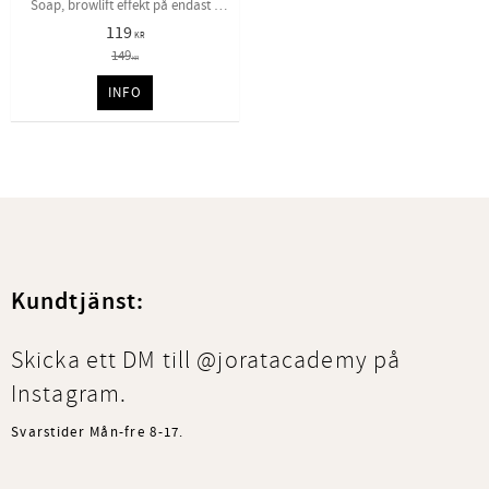
Soap, browlift effekt på endast 2
minuter. Perfekt att ha som extra
119
försäljning i salongen!
KR
149
KR
INFO
Kundtjänst:
Skicka ett DM till @joratacademy på
Instagram.
Svarstider Mån-fre 8-17.