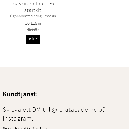
maskin online - Ex
startkit
Ögonbrynstatuering - maskin
10 115
KR
11 900
KR
KÖP
Kundtjänst:
Skicka ett DM till @joratacademy på
Instagram.
Svarstider Mån-fre 8-17.