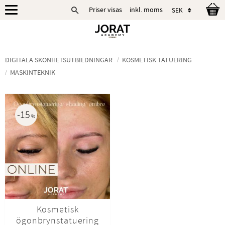
Priser visas
inkl. moms
Meny
DIGITALA SKÖNHETSUTBILDNINGAR
KOSMETISK TATUERING
MASKINTEKNIK
15
%
Kosmetisk
ögonbrynstatuering