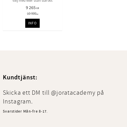
välj med eller utan startkit
9 265
KR
10 900
KR
INFO
Kundtjänst:
Skicka ett DM till @joratacademy på
Instagram.
Svarstider Mån-fre 8-17.