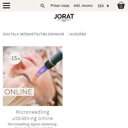
Priser visas
inkl. moms
Meny
DIGITALA SKÖNHETSUTBILDNINGAR
HUDVÅRD
15
%
Microneedling
utbildning online
Microneedling digital utbildning-