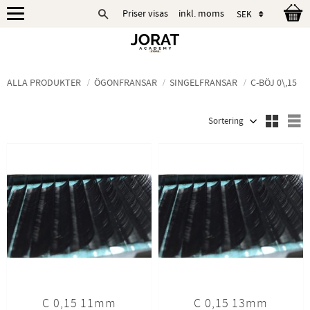
Priser visas
inkl. moms
Meny
ALLA PRODUKTER
ÖGONFRANSAR
SINGELFRANSAR
C-BÖJ 0\,15
Välj sortering
V
C 0,15 11mm
C 0,15 13mm