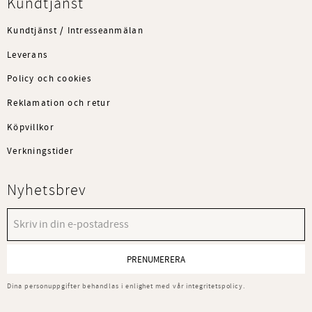
Kundtjänst
Kundtjänst / Intresseanmälan
Leverans
Policy och cookies
Reklamation och retur
Köpvillkor
Verkningstider
Nyhetsbrev
PRENUMERERA
Dina personuppgifter behandlas i enlighet med vår
integritetspolicy
.