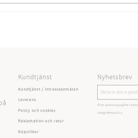
Kundtjänst
Nyhetsbrev
Kundtjänst / Intresseanmälan
Leverans
på
Dina personuppgifter beha
Policy och cookies
integritetspolicy
.
Reklamation och retur
Köpvillkor