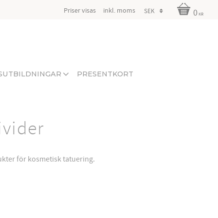
Priser visas
inkl. moms
0
KR
SUTBILDNINGAR
PRESENTKORT
vider
kter för kosmetisk tatuering.