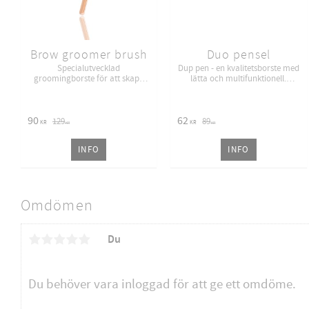
Brow groomer brush
Duo pensel
Specialutvecklad
Dup pen - en kvalitetsborste med
groomingborste för att skapa
lätta och multifunktionell.
perfekta bryn! Speciellt vid en
Borstens dubbla sidor med två
browlift behandling!
olika storlekar av borstar passar
ögonbryn och fransar.
90
62
129
89
KR
KR
KR
KR
INFO
INFO
Omdömen
Du