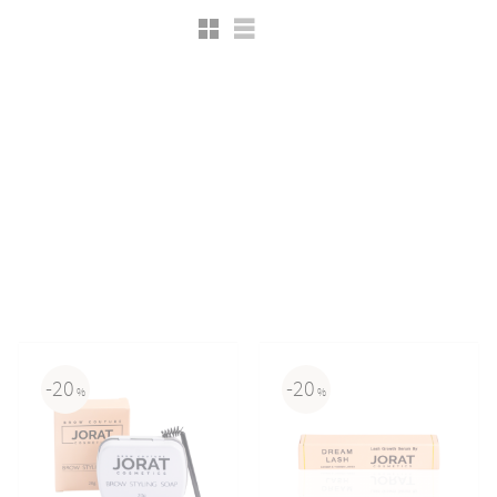
Rutnätsvy
Listvy
20
20
%
%