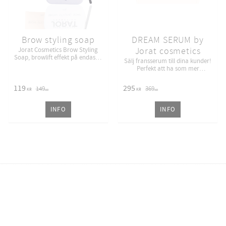
Brow styling soap
DREAM SERUM by
Jorat cosmetics
Jorat Cosmetics Brow Styling
Soap, browlift effekt på endast 2
Sälj fransserum till dina kunder!
minuter. Perfekt att ha som
Perfekt att ha som mer
extra försäljning i salongen!
försäljning
119
295
149
369
KR
KR
KR
KR
INFO
INFO