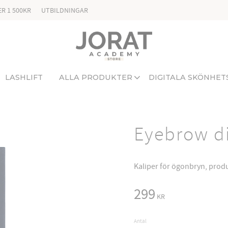
ER 1 500KR
UTBILDNINGAR
LASHLIFT
ALLA PRODUKTER
DIGITALA SKÖNHET
Eyebrow di
Kaliper för ögonbryn, produ
299
KR
Antal