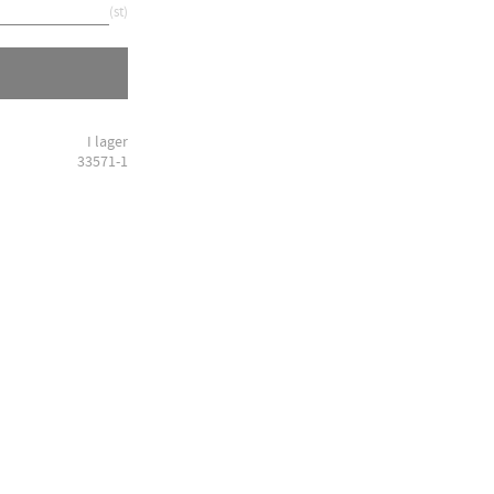
st
I lager
33571-1