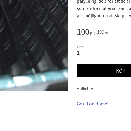
påfyllning, dels för att de ä
som andra matierial, samt at
ger möjligheten att skapa fyl
Nedsatt pris:
100
Ordinarie pris:
199
KR
KR
Antal
KÖP
Artikelnr
Ge ett omdöme!