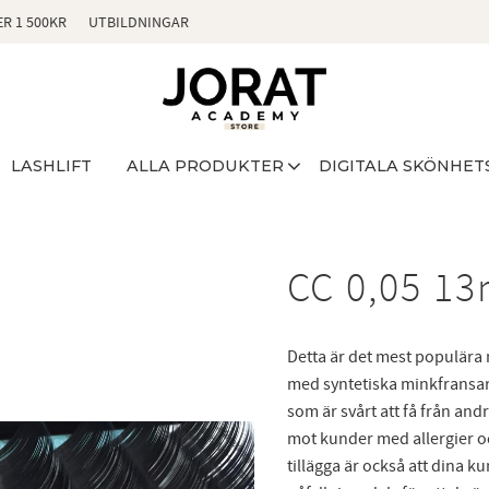
ER 1 500KR
UTBILDNINGAR
LASHLIFT
ALLA PRODUKTER
DIGITALA SKÖNHET
CC 0,05 1
Detta är det mest populära 
med syntetiska minkfransar ä
som är svårt att få från a
mot kunder med allergier och
tillägga är också att dina k