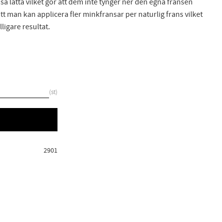
r så lätta vilket gör att dem inte tynger ner den egna fransen
t man kan applicera fler minkfransar per naturlig frans vilket
ligare resultat.
st
2901