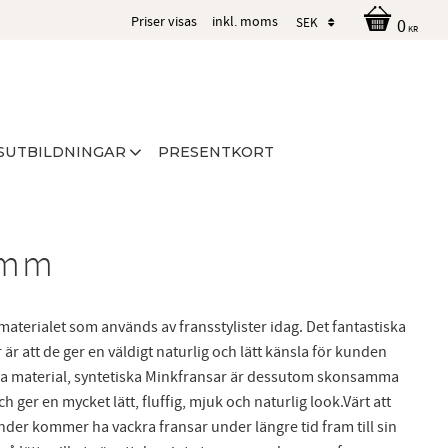
Priser visas
inkl. moms
0
KR
SUTBILDNINGAR
PRESENTKORT
3mm
materialet som används av fransstylister idag. Det fantastiska
r att de ger en väldigt naturlig och lätt känsla för kunden
ndra material, syntetiska Minkfransar är dessutom skonsamma
 ger en mycket lätt, fluffig, mjuk och naturlig look.Värt att
under kommer ha vackra fransar under längre tid fram till sin