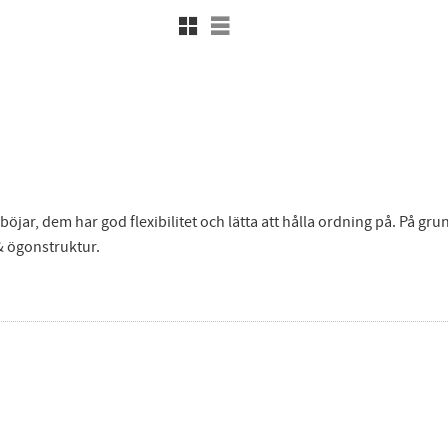
Rutnätsvy
Listvy
ar, dem har god flexibilitet och lätta att hålla ordning på. På grund
& ögonstruktur.