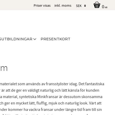
Priser visas
inkl. moms
0
KR
SUTBILDNINGAR
PRESENTKORT
mm
materialet som används av fransstylister idag. Det fantastiska
r att de ger en väldigt naturlig och lätt känsla för kunden
ndra material, syntetiska Minkfransar är dessutom skonsamma
 ger en mycket lätt, fluffig, mjuk och naturlig look. Värt att
under kommer ha vackra fransar under längre tid fram till sin