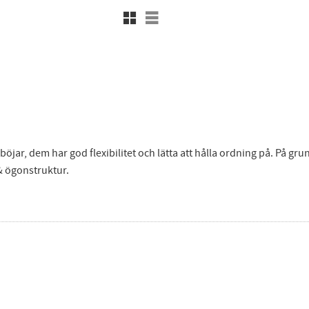
Rutnätsvy
Listvy
ar, dem har god flexibilitet och lätta att hålla ordning på. På grund
& ögonstruktur.