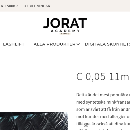
ER 1 500KR
UTBILDNINGAR
LASHLIFT
ALLA PRODUKTER
DIGITALA SKÖNHET
C 0,05 11
Detta är det mest populära 
med syntetiska minkfransar ä
som är svårt att få från a
mot kunder med allergier och
tillägga är också att dina k