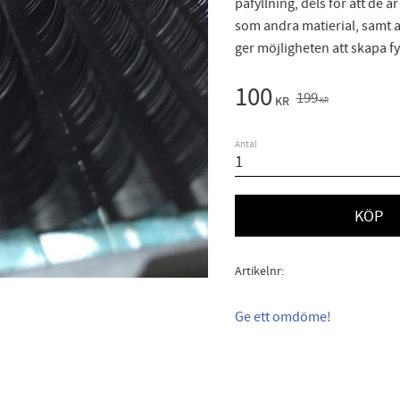
påfyllning, dels för att de ä
som andra matierial, samt at
ger möjligheten att skapa fyl
Nedsatt pris:
100
Ordinarie pris:
199
KR
KR
Antal
KÖP
Artikelnr
Ge ett omdöme!