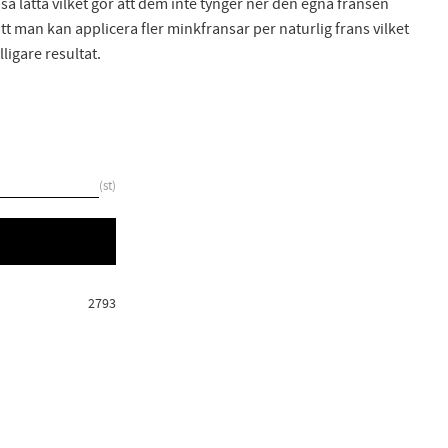
r så lätta vilket gör att dem inte tynger ner den egna fransen
t man kan applicera fler minkfransar per naturlig frans vilket
ligare resultat.
st
2793